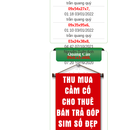
trần quang quý
09x54x27x7,
01:18 03/01/2022
trần quang quý
09x35x95x6,
01:10 03/01/2022
trần quang quý
03x24x38x8,
04:42 07/10/2021
Nguyễn Tuấn Anh
Quảng Cáo
09x6.x3.x666,
07:20 10/09/2020
Anh Tuấn
09x1.x6.x6.82,
11:36 02/03/2020
Đức
09x7.x91x535,
10:45 20/04/2019
Sỹ kính
09x21x67x9,
12:58 25/02/2019
Vu thi ngan
01x86x45x.456,...
08:22 13/01/2019