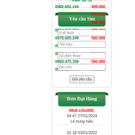
Xem tất cả
0982.842.144
499.000
0971.810.441
499.000
Yêu cầu Sim
0967.064.393
499.000
0964.351.393
499.000
0978.605.249
500.000
0975.496.098
500.000
0965.642.098
500.000
0969.475.358
500.000
0985.814.948
500.000
Đơn Đạt Hàng
08x8.x16x000,
04:47 27/01/2024
Lê trung hiếu
01:18 03/01/2022