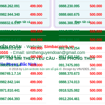
0968.262.091
499.000
0888.230.095
500.000
0982.944.340
499.000
0888.660.675
500.000
Xem tất cả
Xem tất cả
098832.6.5.97
499.000
0886.388.325
500.000
096531.7.4.90
499.000
091.7475.025
500.000
097392.6.4.63
499.000
0886.680.105
500.000
UYỄN ĐOÀN
-
Website:
Simbacninh.vn
086843.2.5.21
499.000
091.7475.254
500.000
.6666
- Email: simthenguyendoan@gmail.com
096701.6.6.17
499.000
0917.410.124
500.000
 - TÌM SIM THEO YÊU CẦU - SIM PHONG THỦY
ên Phong, Bắc Ninh.
098335.1.8.14
499.000
091.7475.093
500.000
© 2016 by
Làm website bán sim số giá rẻ
. Design by VINADES.,JSC
096749.1.7.14
499.000
0888.370.673
500.000
0982.842.144
499.000
0888.174.013
500.000
0971.810.441
499.000
0918.525.082
500.000
0967.064.393
499.000
0912.204.461
500.000