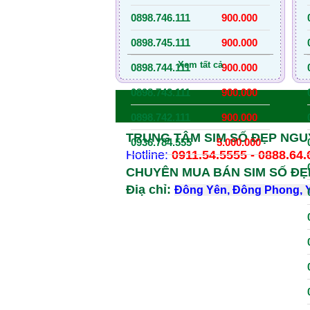
0898.746.111
900.000
0898.745.111
900.000
Xem tất cả
0898.744.111
900.000
0898.743.111
900.000
0898.742.111
900.000
TRUNG TÂM SIM SỐ ĐẸP NG
0936.784.555
5.000.000
Hotline:
0911.54.5555 - 0888.64
CHUYÊN MUA BÁN SIM SỐ ĐẸP
Điạ chỉ:
Đông Yên, Đông Phong, Y