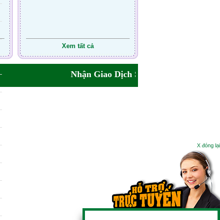
Xem tất cả
Nhận Giao Dịch Sim Số Cho AE Cả NướcT
X đóng lại