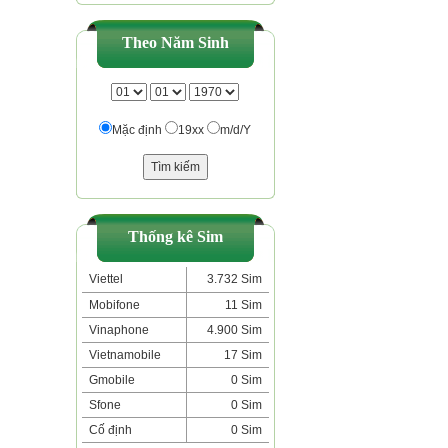
Theo Năm Sinh
Mặc định
19xx
m/d/Y
Thống kê Sim
Viettel
3.732 Sim
Mobifone
11 Sim
Vinaphone
4.900 Sim
Vietnamobile
17 Sim
Gmobile
0 Sim
Sfone
0 Sim
Cố định
0 Sim