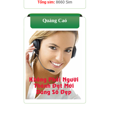
Tổng sim:
8660 Sim
Quảng Caó