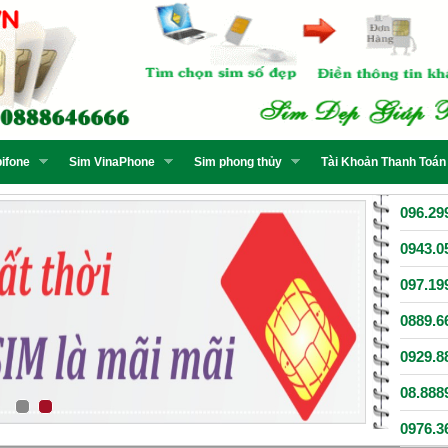
ifone
Sim VinaPhone
Sim phong thủy
Tài Khoản Thanh Toán
096.29
0943.0
097.19
0889.6
0929.8
08.888
0976.3