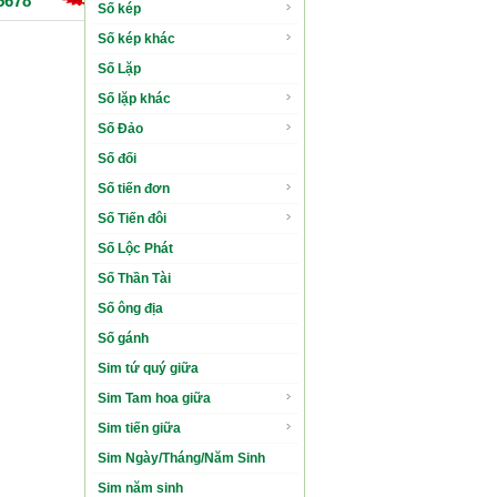
5678
40.000.000 VND
Số kép
Số kép khác
Số Lặp
Số lặp khác
Số Đảo
Số đối
Số tiến đơn
Số Tiến đôi
Số Lộc Phát
Số Thần Tài
Số ông địa
Số gánh
Sim tứ quý giữa
Sim Tam hoa giữa
Sim tiến giữa
Sim Ngày/Tháng/Năm Sinh
Sim năm sinh