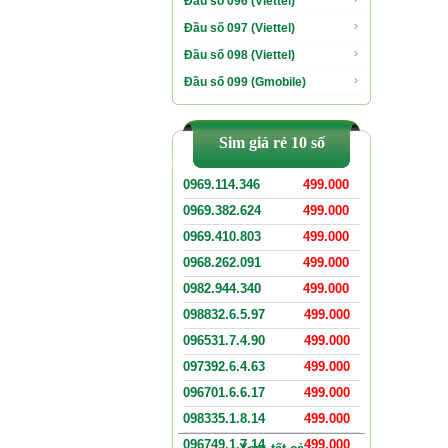
Đầu số 096 (Viettel)
Đầu số 097 (Viettel)
Đầu số 098 (Viettel)
Đầu số 099 (Gmobile)
Sim giá rẻ 10 số
0969.114.346
499.000
0969.382.624
499.000
0969.410.803
499.000
0968.262.091
499.000
0982.944.340
499.000
098832.6.5.97
499.000
096531.7.4.90
499.000
097392.6.4.63
499.000
096701.6.6.17
499.000
098335.1.8.14
499.000
096749.1.7.14
499.000