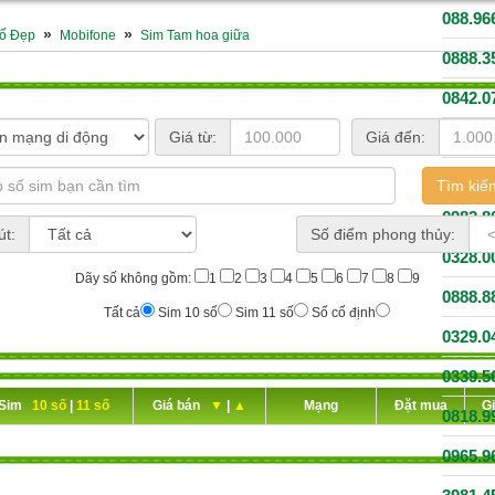
088.96
»
»
ố Đẹp
Mobifone
Sim Tam hoa giữa
0888.3
0842.0
Giá từ:
Giá đến:
094.79
0888.3
0982.8
út:
Số điểm phong thủy:
0328.0
Dãy số không gồm:
1
2
3
4
5
6
7
8
9
0888.8
Tất cả
Sim 10 số
Sim 11 số
Số cố định
0329.0
0339.5
Sim
10 số
|
11 số
Giá bán
▼
|
▲
Mạng
Đặt mua
G
0818.9
0965.9