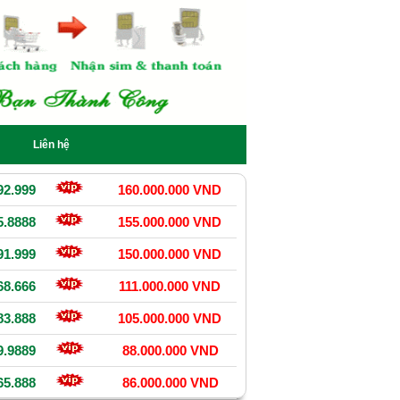
Liên hệ
92.999
160.000.000 VND
5.8888
155.000.000 VND
91.999
150.000.000 VND
68.666
111.000.000 VND
83.888
105.000.000 VND
9.9889
88.000.000 VND
65.888
86.000.000 VND