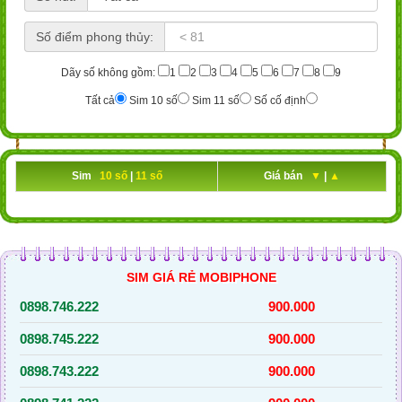
Số điểm phong thủy:
Dãy số không gồm:
1
2
3
4
5
6
7
8
9
Tất cả
Sim 10 số
Sim 11 số
Số cố định
Sim
10 số
|
11 số
Giá bán
▼
|
▲
SIM GIÁ RẺ MOBIPHONE
0898.746.222
900.000
0898.745.222
900.000
0898.743.222
900.000