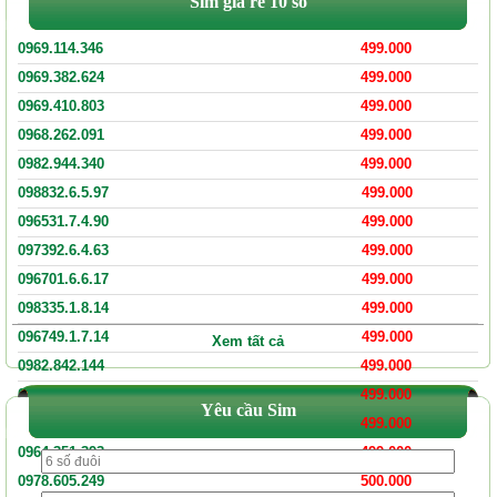
Sim giá rẻ 10 số
0969.114.346
499.000
0969.382.624
499.000
0969.410.803
499.000
0968.262.091
499.000
0982.944.340
499.000
098832.6.5.97
499.000
096531.7.4.90
499.000
097392.6.4.63
499.000
096701.6.6.17
499.000
098335.1.8.14
499.000
096749.1.7.14
499.000
Xem tất cả
0982.842.144
499.000
0971.810.441
499.000
Yêu cầu Sim
0967.064.393
499.000
0964.351.393
499.000
0978.605.249
500.000