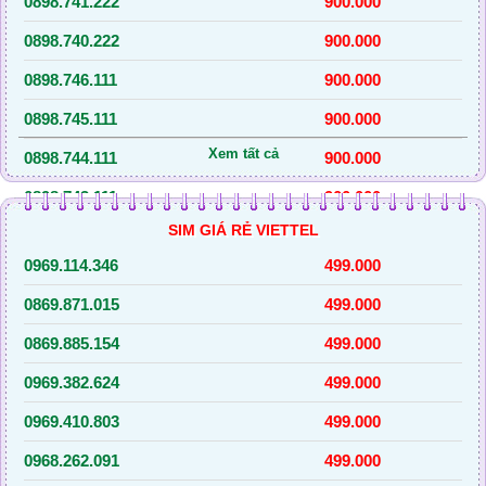
0898.741.222
900.000
0898.740.222
900.000
0898.746.111
900.000
0898.745.111
900.000
Xem tất cả
0898.744.111
900.000
0898.743.111
900.000
SIM GIÁ RẺ VIETTEL
0898.742.111
900.000
0969.114.346
499.000
0936.784.555
5.000.000
0869.871.015
499.000
0869.885.154
499.000
0969.382.624
499.000
0969.410.803
499.000
0968.262.091
499.000