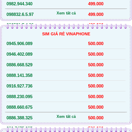
0982.944.340
499.000
Xem tất cả
098832.6.5.97
499.000
096531.7.4.90
499.000
SIM GIÁ RẺ VINAPHONE
097392.6.4.63
499.000
0945.906.089
500.000
086843.2.5.21
499.000
0946.402.089
500.000
096701.6.6.17
499.000
0886.668.529
500.000
098335.1.8.14
499.000
0888.141.358
500.000
096749.1.7.14
499.000
0916.927.736
500.000
0982.842.144
499.000
0888.230.095
500.000
0971.810.441
499.000
0888.660.675
500.000
0967.064.393
499.000
Xem tất cả
0886.388.325
500.000
0964.351.393
499.000
091.7475.025
500.000
0346.530.589
500.000