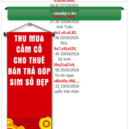
03x24x38x8,
04:42 07/10/2021
Nguyễn Tuấn Anh
Quảng Cáo
09x6.x3.x666,
07:20 10/09/2020
Anh Tuấn
09x1.x6.x6.82,
11:36 02/03/2020
Đức
09x7.x91x535,
10:45 20/04/2019
Sỹ kính
09x21x67x9,
12:58 25/02/2019
Vu thi ngan
01x86x45x.456,...
08:22 13/01/2019
Nguyễn Văn Kiên