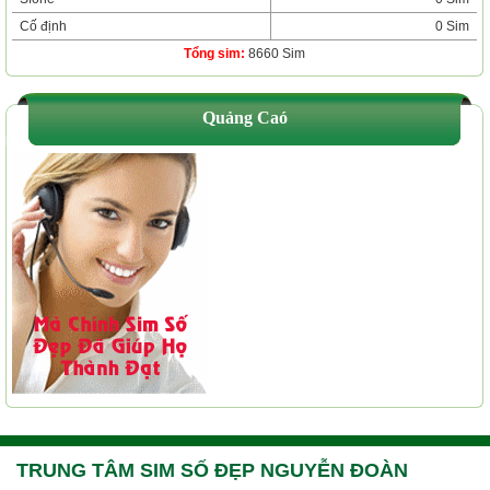
Cố định
0 Sim
Tổng sim:
8660 Sim
Quảng Caó
TRUNG TÂM SIM SỐ ĐẸP NGUYỄN ĐOÀN