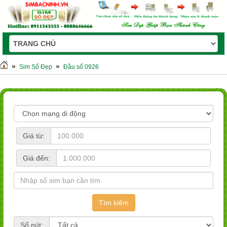
»
»
Sim Số Đẹp
Đầu số 0926
Giá từ:
Giá đến:
Số nút: