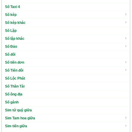
Số Taxi 4
Số kép
Số kép khác
Số Lặp
Số lặp khác
Số Đảo
Số đối
Số tiến đơn
Số Tiến đôi
Số Lộc Phát
Số Thần Tài
Số ông địa
Số gánh
Sim tứ quý giữa
Sim Tam hoa giữa
Sim tiến giữa