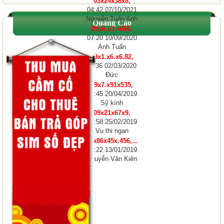
03x24x38x8,
04:42 07/10/2021
Nguyễn Tuấn Anh
Quảng Cáo
09x6.x3.x666,
07:20 10/09/2020
Anh Tuấn
09x1.x6.x6.82,
11:36 02/03/2020
Đức
09x7.x91x535,
10:45 20/04/2019
Sỹ kính
09x21x67x9,
12:58 25/02/2019
Vu thi ngan
01x86x45x.456,...
08:22 13/01/2019
Nguyễn Văn Kiên