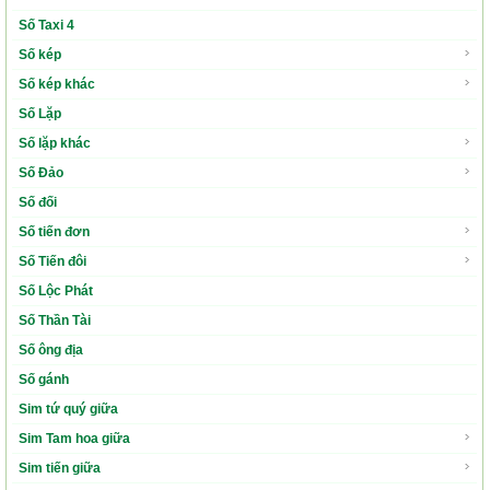
Số Taxi 4
Số kép
Số kép khác
Số Lặp
Số lặp khác
Số Đảo
Số đối
Số tiến đơn
Số Tiến đôi
Số Lộc Phát
Số Thần Tài
Số ông địa
Số gánh
Sim tứ quý giữa
Sim Tam hoa giữa
Sim tiến giữa