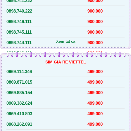
0898.741.222
900.000
0898.740.222
900.000
0898.746.111
900.000
0898.745.111
900.000
Xem tất cả
0898.744.111
900.000
0898.743.111
900.000
SIM GIÁ RẺ VIETTEL
0898.742.111
900.000
0969.114.346
499.000
0936.784.555
5.000.000
0869.871.015
499.000
0869.885.154
499.000
0969.382.624
499.000
0969.410.803
499.000
0968.262.091
499.000