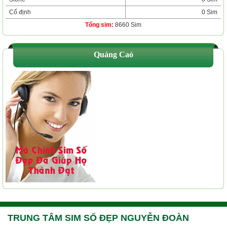
Cố định
0 Sim
Tổng sim:
8660 Sim
Quảng Caó
TRUNG TÂM SIM SỐ ĐẸP NGUYỄN ĐOÀN