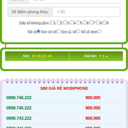
Số điểm phong thủy:
Dãy số không gồm:
1
2
3
4
5
6
7
8
9
Tất cả
Sim 10 số
Sim 11 số
Số cố định
Sim
10 số
|
11 số
Giá bán
▼
|
▲
SIM GIÁ RẺ MOBIPHONE
0898.746.222
900.000
0898.745.222
900.000
0898.743.222
900.000