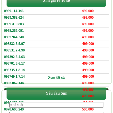
Sim giá rẻ 10 số
0969.114.346
499.000
0969.382.624
499.000
0969.410.803
499.000
0968.262.091
499.000
0982.944.340
499.000
098832.6.5.97
499.000
096531.7.4.90
499.000
097392.6.4.63
499.000
096701.6.6.17
499.000
098335.1.8.14
499.000
096749.1.7.14
499.000
Xem tất cả
0982.842.144
499.000
0971.810.441
499.000
Yêu cầu Sim
0967.064.393
499.000
0964.351.393
499.000
0978.605.249
500.000