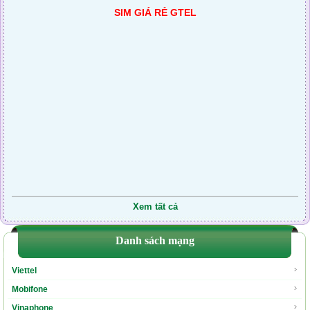
SIM GIÁ RẺ GTEL
0886.680.105
500.000
0868.684.659
500.000
091.7475.254
500.000
0917.410.124
500.000
091.7475.093
500.000
0888.370.673
500.000
0888.174.013
500.000
0918.525.082
500.000
0912.204.461
500.000
Xem tất cả
0916.974.541
500.000
0888.193.631
Danh sách mạng
500.000
094200.3.6.98
500.000
Viettel
Mobifone
Vinaphone