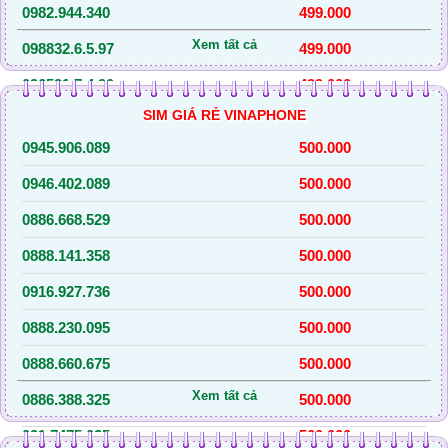
0982.944.340
499.000
Xem tất cả
098832.6.5.97
499.000
096531.7.4.90
499.000
SIM GIÁ RẺ VINAPHONE
097392.6.4.63
499.000
0945.906.089
500.000
086843.2.5.21
499.000
0946.402.089
500.000
096701.6.6.17
499.000
0886.668.529
500.000
098335.1.8.14
499.000
0888.141.358
500.000
096749.1.7.14
499.000
0916.927.736
500.000
0982.842.144
499.000
0888.230.095
500.000
0971.810.441
499.000
0888.660.675
500.000
0967.064.393
499.000
Xem tất cả
0886.388.325
500.000
0964.351.393
499.000
091.7475.025
500.000
0346.530.589
500.000