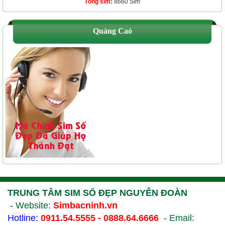
Tổng sim:
8660 Sim
Quảng Caó
TRUNG TÂM SIM SỐ ĐẸP NGUYỄN ĐOÀN
-
Website:
Simbacninh.vn
Hotline:
0911.54.5555 - 0888.64.6666
- Email: