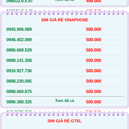
098832.6.5.97
499.000
096531.7.4.90
499.000
SIM GIÁ RẺ VINAPHONE
097392.6.4.63
499.000
0945.906.089
500.000
086843.2.5.21
499.000
0946.402.089
500.000
096701.6.6.17
499.000
0886.668.529
500.000
098335.1.8.14
499.000
0888.141.358
500.000
096749.1.7.14
499.000
0916.927.736
500.000
0982.842.144
499.000
0888.230.095
500.000
0971.810.441
499.000
0888.660.675
500.000
0967.064.393
499.000
Xem tất cả
0886.388.325
500.000
0964.351.393
499.000
091.7475.025
500.000
0346.530.589
500.000
SIM GIÁ RẺ GTEL
0886.680.105
500.000
0868.684.659
500.000