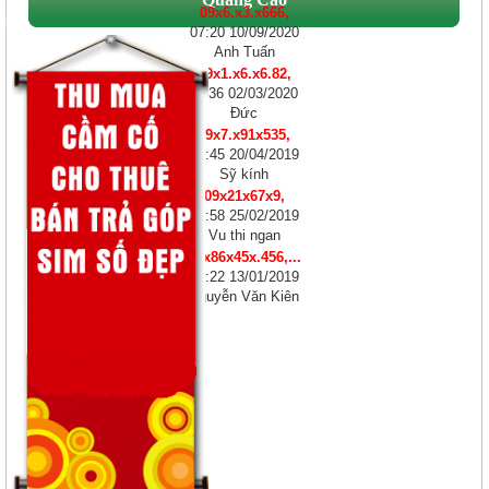
09x6.x3.x666,
07:20 10/09/2020
Anh Tuấn
09x1.x6.x6.82,
11:36 02/03/2020
Đức
09x7.x91x535,
10:45 20/04/2019
Sỹ kính
09x21x67x9,
12:58 25/02/2019
Vu thi ngan
01x86x45x.456,...
08:22 13/01/2019
Nguyễn Văn Kiên