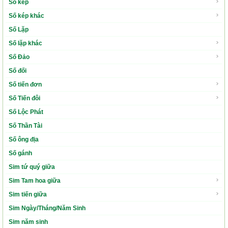
Số kép
Số kép khác
Số Lặp
Số lặp khác
Số Đảo
Số đối
Số tiến đơn
Số Tiến đôi
Số Lộc Phát
Số Thần Tài
Số ông địa
Số gánh
Sim tứ quý giữa
Sim Tam hoa giữa
Sim tiến giữa
Sim Ngày/Tháng/Năm Sinh
Sim năm sinh