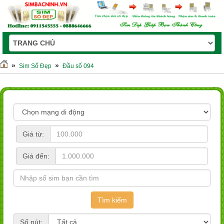
»
»
Sim Số Đẹp
Đầu số 094
Giá từ:
Giá đến:
Số nút: