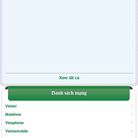
091.7475.254
500.000
0917.410.124
500.000
091.7475.093
500.000
0888.370.673
500.000
0888.174.013
500.000
0918.525.082
500.000
0912.204.461
500.000
Xem tất cả
0916.974.541
500.000
0888.193.631
Danh sách mạng
500.000
094200.3.6.98
500.000
Viettel
Mobifone
Vinaphone
Vietnamobile