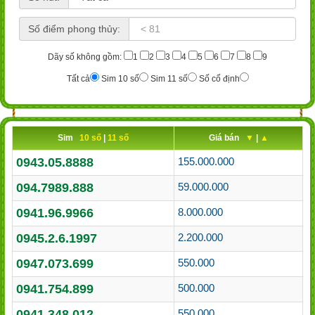
Số điểm phong thủy:
Dãy số không gồm:
1
2
3
4
5
6
7
8
9
Tất cả
Sim 10 số
Sim 11 số
Số cố định
Sim
10 số
|
11 số
Giá bán
▼
|
▲
0943.05.8888
155.000.000
094.7989.888
59.000.000
0941.96.9966
8.000.000
0945.2.6.1997
2.200.000
0947.073.699
550.000
0941.754.899
500.000
0941.348.012
550.000